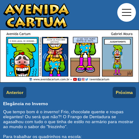
Anterior
Próxima
Elegância no Inverno
Que tempo bom é o inverno! Frio, chocolate quente e roupas
elegantes! Ou será que não?! O Frango de Dentadura se
agasalhou com tudo o que tinha de estilo no armário para mostrar
ao mundo o sabor do "friozinho".
Para trabalhar os quadrinhos na escola: