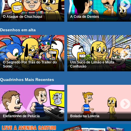
O Ataque de Chuchúqui
A Cola de Dentes
Desenhos em alta
O Segredo Por Trás do Trailer do
Um Suco de Limão e Muita
Sonic
Confusão
Quadrinhos Mais Recentes
Elefantinho de Pelúcia
Bolada na Loteria